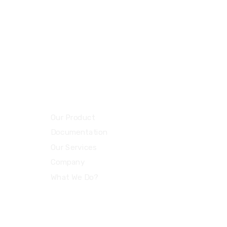
Constanta
 756 119 881
Romania
@bestitsoft.ro
Parteneri Nostri
Our Product
Documentation
Our Services
Company
What We Do?