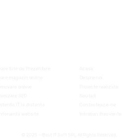
(+40)
office
rviciile noastre
Link-uri utile
eare Site de Prezentare
Acasa
eare magazin online
Despre noi
omovare online
Proiecte realizate
timizare SEO
Noutati
stenta IT la distanta
Contacteaze-ne
ntenanta website
Intrebari frecvente
© 2025 —
Best IT Soft SRL
. All Rights Reserved.