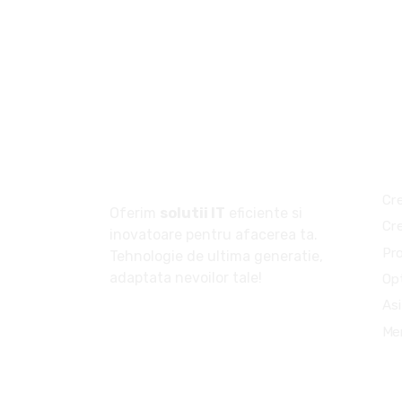
Se
Despre noi
Cr
Oferim
solutii IT
eficiente si
Cr
inovatoare pentru afacerea ta.
Pr
Tehnologie de ultima generatie,
adaptata nevoilor tale!
Op
Asi
Me