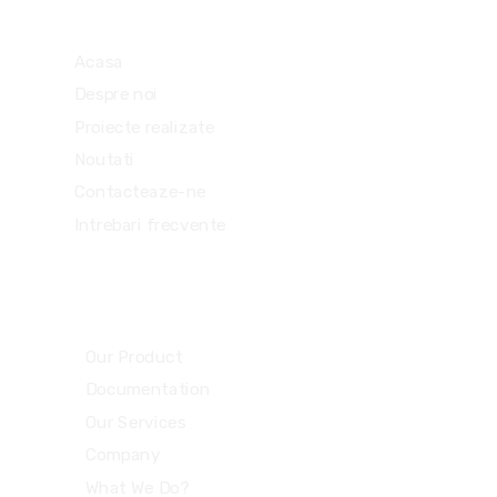
Link-uri utile
Acasa
Despre noi
Proiecte realizate
Noutati
Contacteaze-ne
Intrebari frecvente
Parteneri Nostri
Our Product
Documentation
Our Services
Company
What We Do?